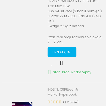
› NVIDIA GeForce RTX 5060 8GB
TGP Max 115W
› Do 64GB RAM (2 banki pamięci)
› Porty: 2x M.2 SSD PCIe 4.0 (RAID
0/1)
› Waga 2,5kg z baterią
Czas realizacji zamówienia około
7 - 21 dni.
PRZEGLĄDAJ
Stan: Produkt dostępny
INDEKS:
X6PR5551 i5
Marka:
Hyperbook
(
2
Opinie
)