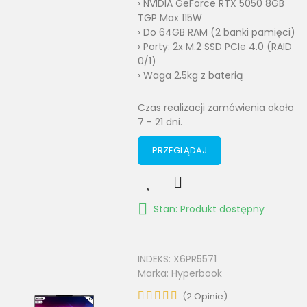
› NVIDIA GeForce RTX 5050 8GB
TGP Max 115W
› Do 64GB RAM (2 banki pamięci)
› Porty: 2x M.2 SSD PCIe 4.0 (RAID
0/1)
› Waga 2,5kg z baterią
Czas realizacji zamówienia około
7 - 21 dni.
PRZEGLĄDAJ
Stan: Produkt dostępny
INDEKS:
X6PR5571
Marka:
Hyperbook
(
2
Opinie
)