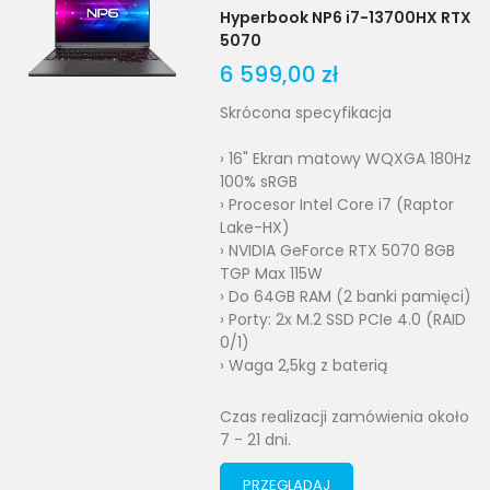
Hyperbook NP6 i7-13700HX RTX
5070
6 599,00 zł
Skrócona specyfikacja
› 16" Ekran matowy WQXGA 180Hz
100% sRGB
› Procesor Intel Core i7 (Raptor
Lake-HX)
› NVIDIA GeForce RTX 5070 8GB
TGP Max 115W
› Do 64GB RAM (2 banki pamięci)
› Porty: 2x M.2 SSD PCIe 4.0 (RAID
0/1)
› Waga 2,5kg z baterią
Czas realizacji zamówienia około
7 - 21 dni.
PRZEGLĄDAJ