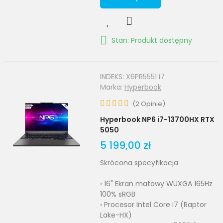
Stan: Produkt dostępny
INDEKS:
X6PR5551 i7
Marka:
Hyperbook
(
2
Opinie
)
Hyperbook NP6 i7-13700HX RTX
5050
5 199,00 zł
Skrócona specyfikacja
› 16" Ekran matowy WUXGA 165Hz
100% sRGB
› Procesor Intel Core i7 (Raptor
Lake-HX)