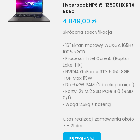
Hyperbook NP6 i5-13500HX RTX
5050
4 849,00 zł
Skrócona specyfikacja
› 16" Ekran matowy WUXGA 165Hz
100% sRGB
› Procesor Intel Core i5 (Raptor
Lake-HX)
› NVIDIA GeForce RTX 5050 8GB
TGP Max 115W
› Do 64GB RAM (2 banki pamięci)
› Porty: 2x M.2 SSD PCIe 4.0 (RAID
0/1)
› Waga 2,5kg z baterią
Czas realizacji zamówienia około
7 - 21 dni.
PRZEGLĄDAJ