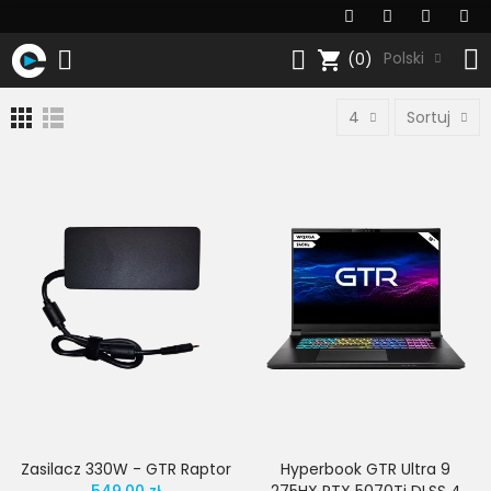
shopping_cart
Polski
(0)
4
Sortuj
Zasilacz 330W - GTR Raptor
Hyperbook GTR Ultra 9