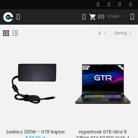
shopping_cart
Polski
(0)
4
Sortuj
Zasilacz 330W - GTR Raptor
Hyperbook GTR Ultra 9