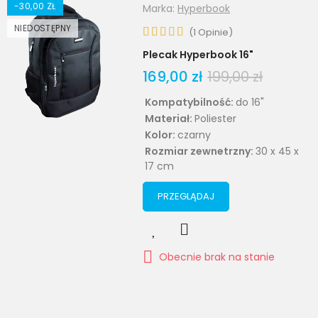
-30,00 ZŁ
Marka:
Hyperbook
NIEDOSTĘPNY
(
1
Opinie
)
Plecak Hyperbook 16"
169,00 zł
199,00 zł
Kompatybilność:
do 16"
Materiał:
Poliester
Kolor:
czarny
Rozmiar zewnetrzny:
30 x 45 x
17 cm
PRZEGLĄDAJ
Obecnie brak na stanie