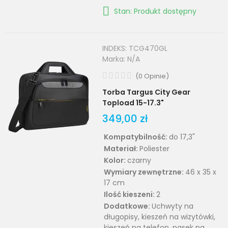
Stan: Produkt dostępny
INDEKS:
TCG470GL
Marka:
N/A
(
0
Opinie
)
Torba Targus City Gear
Topload 15-17.3"
349,00 zł
Kompatybilność:
do 17,3"
Materiał:
Poliester
Kolor:
czarny
Wymiary zewnętrzne:
46 x 35 x
17 cm
Ilość kieszeni:
2
Dodatkowe:
Uchwyty na
długopisy, kieszeń na wizytówki,
kieszeń na telefon, pasek na