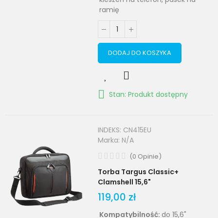
ramię
DODAJ DO KOSZYKA
Stan: Produkt dostępny
INDEKS:
CN415EU
Marka:
N/A
(
0
Opinie
)
Torba Targus Classic+
Clamshell 15,6"
119,00 zł
Kompatybilność:
do 15,6"