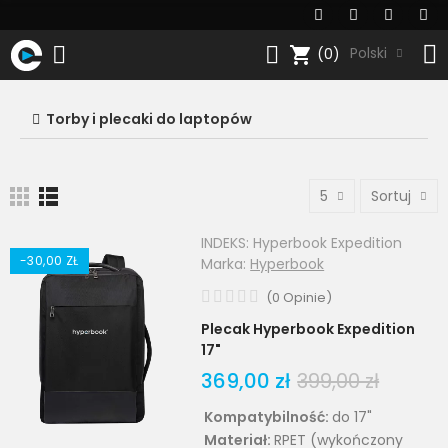
shopping_cart
Polski
(0)
Torby i plecaki do laptopów
5
Sortuj
INDEKS:
Hyperbook Expedition
-30,00 ZŁ
Marka:
Hyperbook
(
0
Opinie
)
Plecak Hyperbook Expedition
17"
369,00 zł
399,00 zł
Kompatybilność:
do 17"
Materiał:
RPET (wykończony