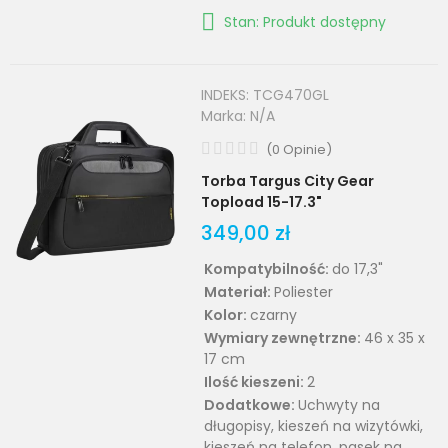
Stan: Produkt dostępny
INDEKS:
TCG470GL
Marka:
N/A
(
0
Opinie
)
Torba Targus City Gear
Topload 15-17.3"
349,00 zł
Kompatybilność:
do 17,3"
Materiał:
Poliester
Kolor:
czarny
Wymiary zewnętrzne:
46 x 35 x
17 cm
Ilość kieszeni:
2
Dodatkowe:
Uchwyty na
długopisy, kieszeń na wizytówki,
kieszeń na telefon, pasek na