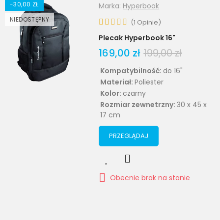
-30,00 ZŁ
Marka:
Hyperbook
NIEDOSTĘPNY
(
1
Opinie
)
Plecak Hyperbook 16"
169,00 zł
199,00 zł
Kompatybilność:
do 16"
Materiał:
Poliester
Kolor:
czarny
Rozmiar zewnetrzny:
30 x 45 x
17 cm
PRZEGLĄDAJ
Obecnie brak na stanie