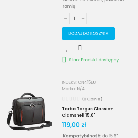
ramię
DODAJ DO KOSZYKA
Stan: Produkt dostępny
INDEKS:
CN415EU
Marka:
N/A
(
0
Opinie
)
Torba Targus Classic+
Clamshell 15,6"
119,00 zł
Kompatybilność:
do 15,6"