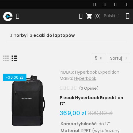
shopping_cart
Polski
(0)
Torby i plecaki do laptopów
5
Sortuj
INDEKS:
Hyperbook Expedition
-30,00 ZŁ
Marka:
Hyperbook
(
0
Opinie
)
Plecak Hyperbook Expedition
17"
369,00 zł
399,00 zł
Kompatybilność:
do 17"
Materiał:
RPET (wykończony