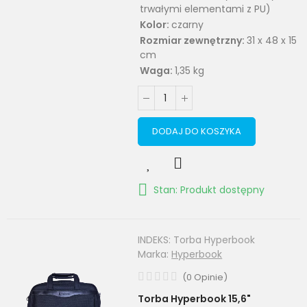
trwałymi elementami z PU)
Kolor:
czarny
Rozmiar zewnętrzny:
31 x 48 x 15
cm
Waga:
1,35 kg
DODAJ DO KOSZYKA
Stan: Produkt dostępny
INDEKS:
Torba Hyperbook
Marka:
Hyperbook
(
0
Opinie
)
Torba Hyperbook 15,6"