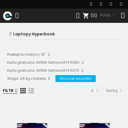
shopping_cart
Polski
(0)
Laptopy Hyperbook
Przekątna matrycy: 16"
Karta graficzna: NVIDIA GeForce RTX 5060
Karta graficzna: NVIDIA GeForce RTX 5070
Waga: 2,5 kg z baterią
Wyczyść wszystko
FILTR
4
Sortuj